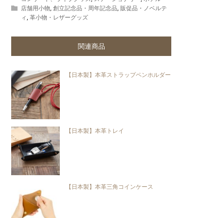
店舗用小物
,
創立記念品・周年記念品
,
販促品・ノベルテ
ィ
,
革小物・レザーグッズ
【日本製】本革ストラップペンホルダー
【日本製】本革トレイ
【日本製】本革三角コインケース