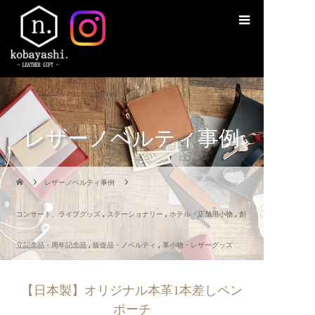
レザーノベルティ事例
レザーノベルティ事例
コンサート、ライブグッズ
,
ステーショナリー
,
ホテル・店舗用小物
,
創
立記念品・周年記念品
,
販促品・ノベルティ
,
革小物・レザーグッズ
【日本製】オリジナル本革1本差しペン
ポーチ