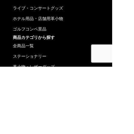
ライブ・コンサートグッズ
ホテル用品・店舗用革小物
ゴルフコンペ景品
商品カテゴリから探す
全商品一覧
ステーショナリー
革小物・レザーグッズ
革財布・レザーウォレット
コラム一覧
会社概要
パートナー企業募集
株式会社エヌ.コバヤシ
〒123-0855
東京都足立区本木南町 18-4