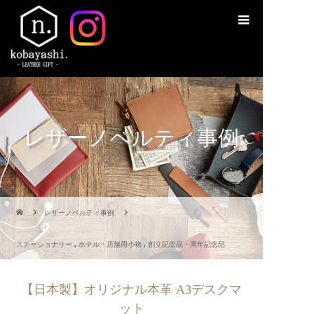
レザーノベルティ事例
レザーノベルティ事例
ステーショナリー
,
ホテル・店舗用小物
,
創立記念品・周年記念品
【日本製】オリジナル本革 A3デスクマ
ット