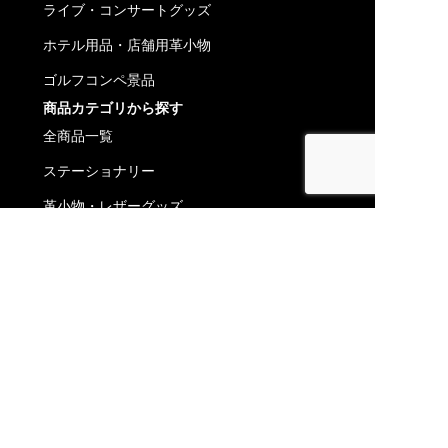
ライブ・コンサートグッズ
ホテル用品・店舗用革小物
ゴルフコンペ景品
商品カテゴリから探す
全商品一覧
ステーショナリー
革小物・レザーグッズ
革財布・レザーウォレット
コラム一覧
会社概要
パートナー企業募集
株式会社エヌ.コバヤシ
〒123-0855
東京都足立区本木南町 18-4